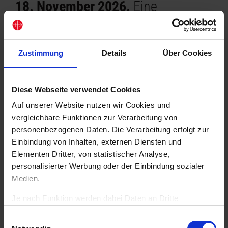
18. November 2026.
Eine
Teilnahme ist aber im gesamten
Aktionszeitraum möglich.
Zustimmung
Details
Über Cookies
Diese Webseite verwendet Cookies
Setzen Sie ein Zeichen
Auf unserer Website nutzen wir Cookies und
vergleichbare Funktionen zur Verarbeitung von
der Solidarität mit
personenbezogenen Daten. Die Verarbeitung erfolgt zur
Einbindung von Inhalten, externen Diensten und
verfolgten Christen:
Elementen Dritter, von statistischer Analyse,
personalisierter Werbung oder der Einbindung sozialer
Medien.
1. – 22. November
Je nach Funktion werden dabei Daten an Dritte
weitergegeben und von diesen verarbeitet. Ihre
2026
Einwilligungsauswahl
Einwilligung ist freiwillig, für die Nutzung unserer Website