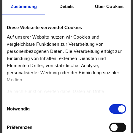
Zustimmung
Details
Über Cookies
Diese Webseite verwendet Cookies
KIRCHE IN NOT / Ostpriesterhilfe
Auf unserer Website nutzen wir Cookies und
vergleichbare Funktionen zur Verarbeitung von
Deutschland e. V.
personenbezogenen Daten. Die Verarbeitung erfolgt zur
Einbindung von Inhalten, externen Diensten und
Elementen Dritter, von statistischer Analyse,
Lorenzonistraße 62
personalisierter Werbung oder der Einbindung sozialer
D-81545 München
Medien.
Je nach Funktion werden dabei Daten an Dritte
weitergegeben und von diesen verarbeitet. Ihre
Ihre Ansprechpartnerin
Einwilligungsauswahl
Einwilligung ist freiwillig, für die Nutzung unserer Website
Notwendig
nicht erforderlich und kann jederzeit über die
Einstellungen widerrufen werden. Mit Klick auf „Cookies
zulassen“ erlauben Sie uns den vollumfänglichen Cookie-
Präferenzen
Katharina Deßloch